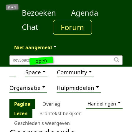
1
n =
Bezoeken
Agenda
Chat
Forum
Niet aangemeld
open
Space
Community
Organisatie
Hulpmiddelen
Handelingen
Pagina
Overleg
Lezen
Brontekst bekijken
Geschiedenis weergeven