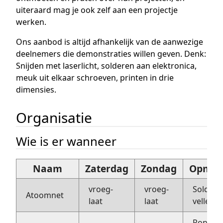
uiteraard mag je ook zelf aan een projectje
werken.
Ons aanbod is altijd afhankelijk van de aanwezige
deelnemers die demonstraties willen geven. Denk:
Snijden met laserlicht, solderen aan elektronica,
meuk uit elkaar schroeven, printen in drie
dimensies.
Organisatie
Wie is er wanneer
Naam
Zaterdag
Zondag
Opmer
vroeg-
vroeg-
Soldere
Atoomnet
laat
laat
velleman
Rondlei