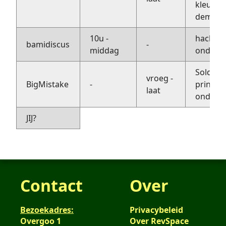
kleur ca
demo
10u -
hacken,
bamidiscus
-
middag
onders
Soldere
vroeg -
BigMistake
-
printen,
laat
onders
JIJ?
Contact
Over
Bezoekadres:
Privacybeleid
Overgoo 1
Over RevSpace