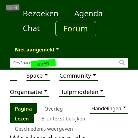
4
n =
Bezoeken
Agenda
Chat
Forum
Niet aangemeld
open
Space
Community
Organisatie
Hulpmiddelen
Handelingen
Pagina
Overleg
Lezen
Brontekst bekijken
Geschiedenis weergeven