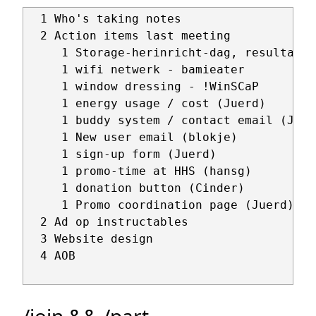
  1 Who's taking notes

  2 Action items last meeting

     1 Storage-herinricht-dag, resultaat 
     1 wifi netwerk - bamieater

     1 window dressing - !WinSCaP

     1 energy usage / cost (Juerd)

     1 buddy system / contact email (Jirka
     1 New user email (blokje)

     1 sign-up form (Juerd)

     1 promo-time at HHS (hansg)

     1 donation button (Cinder)

     1 Promo coordination page (Juerd)

  2 Ad op instructables

  3 Website design

  4 AOB

/join && /part