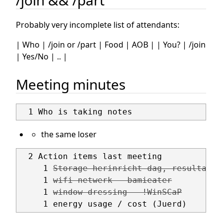
Probably very incomplete list of attendants:
| Who | /join or /part | Food | AOB | | You? | /join
| Yes/No | .. |
Meeting minutes
the same loser
  2 Action items last meeting

     1 
Storage-herinricht-dag, resultaat 
     1 
wifi netwerk - bamieater
     1 
window dressing - !WinSCaP