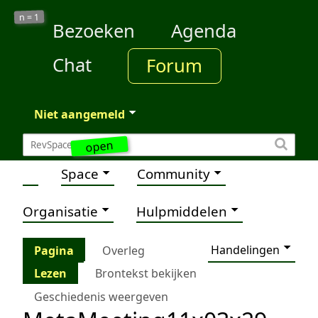
1
n =
Bezoeken
Agenda
Chat
Forum
Niet aangemeld
open
Space
Community
Organisatie
Hulpmiddelen
Handelingen
Pagina
Overleg
Lezen
Brontekst bekijken
Geschiedenis weergeven