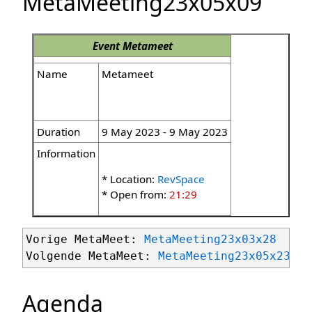
MetaMeeting23x05x09
Event
Metameet
Name
Metameet
Duration
9 May 2023 - 9 May 2023
Information
* Location:
RevSpace
* Open from:
21:29
Vorige MetaMeet: 
MetaMeeting23x03x28
Volgende MetaMeet: 
MetaMeeting23x05x23
Agenda