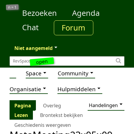
1
n =
Bezoeken
Agenda
Chat
Forum
Niet aangemeld
open
Space
Community
Organisatie
Hulpmiddelen
Handelingen
Pagina
Overleg
Lezen
Brontekst bekijken
Geschiedenis weergeven