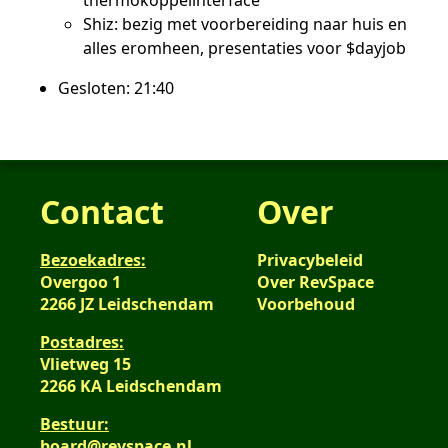
Shiz: bezig met voorbereiding naar huis en
alles eromheen, presentaties voor $dayjob
Gesloten: 21:40
Contact
Over
Bezoekadres:
Privacybeleid
Overgoo 1
Over RevSpace
2266 JZ Leidschendam
Voorbehoud
Postadres:
Vlietweg 15
2266 KA Leidschendam
Bestuur:
board@revspace.nl