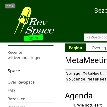
1
n =
Bez
open
Pagina
Overleg
Recente
MetaMeeti
wikiveranderingen
Space
Vorige MetaMeet: 
Volgende MetaMeet
Over RevSpace
FAQ
Agenda
Bezoeken
Wie notuleert