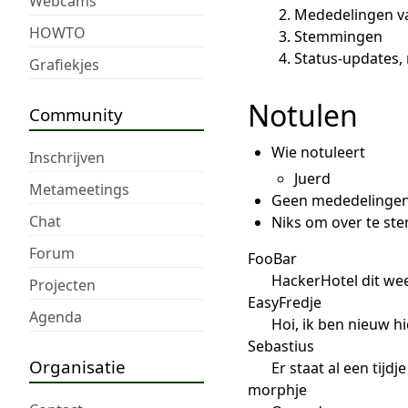
Webcams
Mededelingen v
HOWTO
Stemmingen
Status-updates
Grafiekjes
Notulen
Community
Wie notuleert
Inschrijven
Juerd
Metameetings
Geen mededelingen 
Chat
Niks om over te s
Forum
FooBar
HackerHotel dit wee
Projecten
EasyFredje
Agenda
Hoi, ik ben nieuw h
Sebastius
Organisatie
Er staat al een tijd
morphje