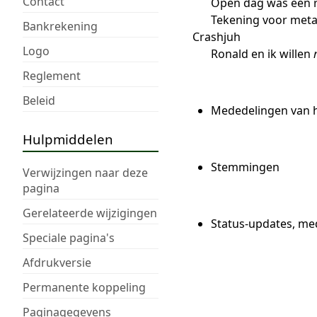
Contact
Open dag was een r
Tekening voor metaa
Bankrekening
Crashjuh
Logo
Ronald en ik willen
Reglement
Beleid
Mededelingen van h
Hulpmiddelen
Stemmingen
Verwijzingen naar deze
pagina
Gerelateerde wijzigingen
Status-updates, me
Speciale pagina's
Afdrukversie
Permanente koppeling
Paginagegevens