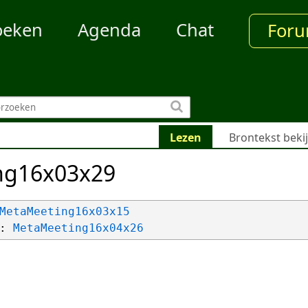
oeken
Agenda
Chat
For
Lezen
Brontekst beki
ng16x03x29
MetaMeeting16x03x15
: 
MetaMeeting16x04x26