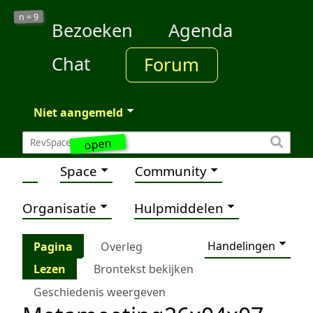
9
n =
Bezoeken
Agenda
Chat
Forum
Niet aangemeld
open
Space
Community
Organisatie
Hulpmiddelen
Handelingen
Pagina
Overleg
Lezen
Brontekst bekijken
Geschiedenis weergeven