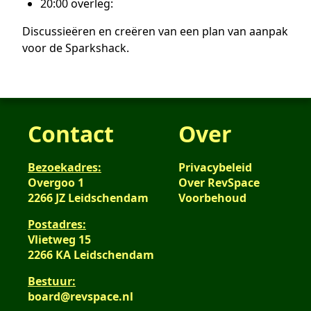
20:00 overleg:
Discussieëren en creëren van een plan van aanpak
voor de Sparkshack.
Contact
Over
Bezoekadres:
Privacybeleid
Overgoo 1
Over RevSpace
2266 JZ Leidschendam
Voorbehoud
Postadres:
Vlietweg 15
2266 KA Leidschendam
Bestuur:
board@revspace.nl