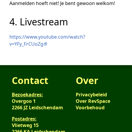
Aanmelden hoeft niet! Je bent gewoon welkom!
4. Livestream
https://www.youtube.com/watch?
v=YFy_FrCUoZg
Contact
Over
Bezoekadres:
Privacybeleid
Overgoo 1
Over RevSpace
2266 JZ Leidschendam
Voorbehoud
Postadres:
Vlietweg 15
2266 KA Leidschendam