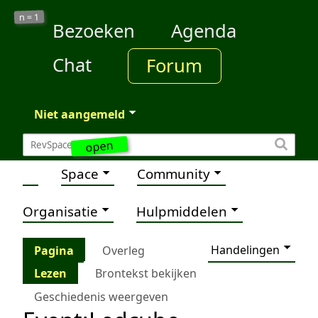
1
n =
Bezoeken
Agenda
Chat
Forum
Niet aangemeld
open
Space
Community
Organisatie
Hulpmiddelen
Handelingen
Pagina
Overleg
Lezen
Brontekst bekijken
Geschiedenis weergeven