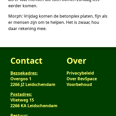
eerder komen.
Morph: Vrijdag komen de betonplex platen, fijn als
er mensen zijn om te helpen. Het is zwaar, hou
daar rekening mee.
Contact
Over
Bezoekadres:
Privacybeleid
Overgoo 1
Over RevSpace
2266 JZ Leidschendam
Voorbehoud
Postadres:
Vlietweg 15
2266 KA Leidschendam
Bestuur: