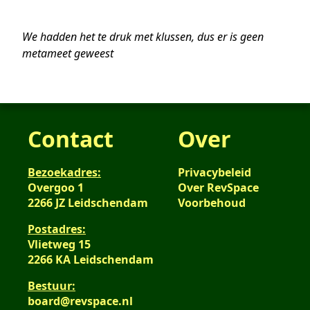
We hadden het te druk met klussen, dus er is geen
metameet geweest
Contact
Over
Bezoekadres:
Privacybeleid
Overgoo 1
Over RevSpace
2266 JZ Leidschendam
Voorbehoud
Postadres:
Vlietweg 15
2266 KA Leidschendam
Bestuur:
board@revspace.nl