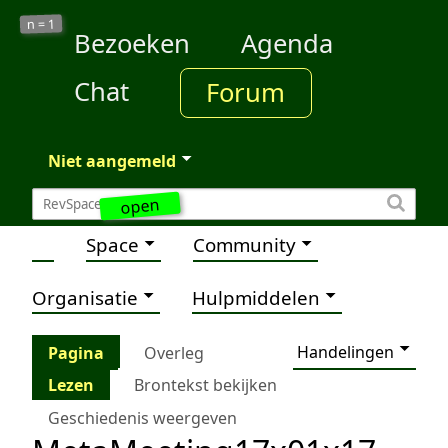
1
n =
Bezoeken
Agenda
Chat
Forum
Niet aangemeld
open
Space
Community
Organisatie
Hulpmiddelen
Handelingen
Pagina
Overleg
Lezen
Brontekst bekijken
Geschiedenis weergeven