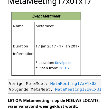
MetaMeeting17x01x17
Event
Metameet
Name
Metameet
Duration
17 Jan 2017 - 17 Jan 2017
Information
* Location:
RevSpace
* Open from:
20:15
Vorige MetaMeet: 
MetaMeeting17x01x03
Volgende MetaMeet: 
MetaMeeting17x01x31
LET OP: Metameeting is op de NIEUWE LOCATIE,
waar vanavond weer geklust wordt.