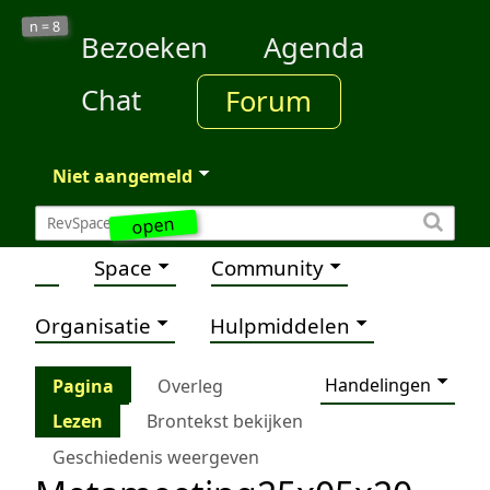
8
n =
Bezoeken
Agenda
Chat
Forum
Niet aangemeld
open
Space
Community
Organisatie
Hulpmiddelen
Handelingen
Pagina
Overleg
Lezen
Brontekst bekijken
Geschiedenis weergeven