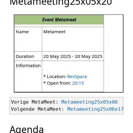
Metameeting25x05x20
Event
Metameet
Name
Metameet
Duration
20 May 2025 - 20 May 2025
Information
* Location:
RevSpace
* Open from:
20:15
Vorige MetaMeet: 
Metameeting25x05x06
Volgende MetaMeet: 
Metameeting25x06x17
Agenda