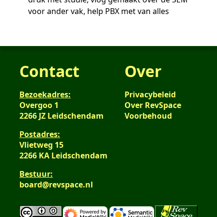
voor ander vak, help PBX met van alles
Contact
Over
Bezoekadres:
Privacybeleid
Overgoo 1
Over RevSpace
2266 JZ Leidschendam
Voorbehoud
Postadres:
Vlietweg 15
2266 KA Leidschendam
Bestuur:
board@revspace.nl