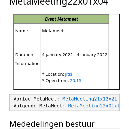
MetaMeeting22x01x04
Event
Metameet
Name
Metameet
Duration
4 january 2022 - 4 january 2022
Information
* Location:
Jitsi
* Open from:
20:15
 Vorige MetaMeet: 
MetaMeeting21x12x21
 Volgende MetaMeet: 
MetaMeeting22x01x18
Mededelingen bestuur