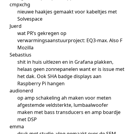
cmpxchg
nieuwe haakjes gemaakt voor kabeltjes met
Solvespace
Juerd
wat PR’s gekregen op
verwarmingsaanstuurproject: EQ3-max. Also F
Mozilla
Sebastius
shit in huis uitlezen en in Grafana plakken,
helaas geen zonnepanelen want er is issue met
het dak. Ook SHA badge displays aan
Raspberry Pi hangen
audionerd
op amp schakeling ah maken voor meten
afgestemde veldsterkte, lumbaalwoofer
maken met bass transducers en amp boardje
met DSP
emma
druk met studie, vlog gemaakt over de SEM