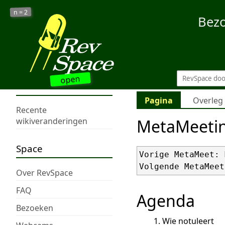
2
n =
Bez
open
Pagina
Overleg
Recente
MetaMeeti
wikiveranderingen
Space
Vorige MetaMeet: 
Volgende MetaMeet
Over RevSpace
FAQ
Agenda
Bezoeken
Wie notuleert