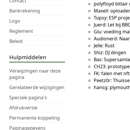
Contact
polyfloyd bitlai
Bankrekening
Maxell: oploader
Tupsy: ESP proje
Logo
Juerd: Let bij B
Reglement
Glu: voeding mak
Audionerd: Naar
Beleid
Jelle: Rust
Shiz: DJ dingen
Hulpmiddelen
Bas: Supersamla
CH23: prototype 
Verwijzingen naar deze
FK: falen met nf
pagina
Peetz0r: Thuis
Gerelateerde wijzigingen
hansg: plymouth
Speciale pagina's
Afdrukversie
Permanente koppeling
Paginagegevens