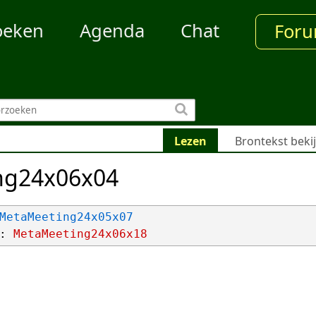
oeken
Agenda
Chat
For
Lezen
Brontekst beki
ng24x06x04
MetaMeeting24x05x07
: 
MetaMeeting24x06x18