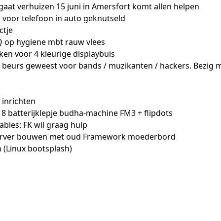
r gaat verhuizen 15 juni in Amersfort komt allen helpen
 voor telefoon in auto geknutseld
ctje
BQ op hygiene mbt rauw vlees
en voor 4 kleurige displaybuis
 beurs geweest voor bands / muzikanten / hackers. Bezig m
 inrichten
8 batterijklepje budha-machine FM3 + flipdots
tables: FK wil graag hulp
server bouwen met oud Framework moederbord
 (Linux bootsplash)