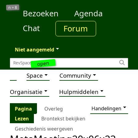
8
n =
Bezoeken
Agenda
Chat
Forum
Niet aangemeld
open
Space
Community
Organisatie
Hulpmiddelen
Handelingen
Pagina
Overleg
Lezen
Brontekst bekijken
Geschiedenis weergeven