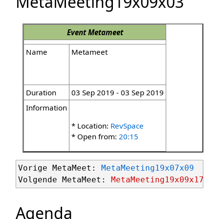
MetaMeeting19x09x03
Event
Metameet
Name
Metameet
Duration
03 Sep 2019 - 03 Sep 2019
Information
* Location:
RevSpace
* Open from:
20:15
Vorige MetaMeet: 
MetaMeeting19x07x09
Volgende MetaMeet: 
MetaMeeting19x09x17
Agenda