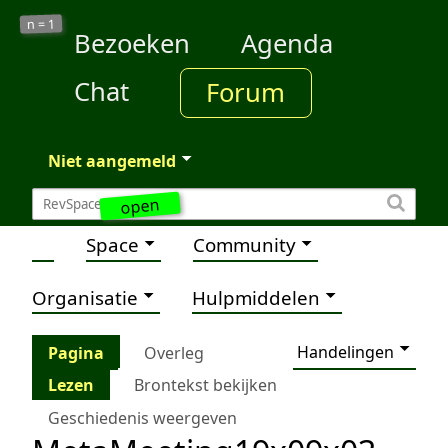
1
n =
Bezoeken
Agenda
Chat
Forum
Niet aangemeld
open
Space
Community
Organisatie
Hulpmiddelen
Handelingen
Pagina
Overleg
Lezen
Brontekst bekijken
Geschiedenis weergeven