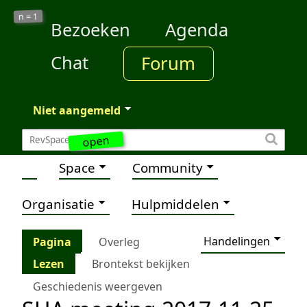
1
n =
Bezoeken
Agenda
Chat
Forum
Niet aangemeld
open
Space
Community
Organisatie
Hulpmiddelen
Handelingen
Pagina
Overleg
Lezen
Brontekst bekijken
Geschiedenis weergeven