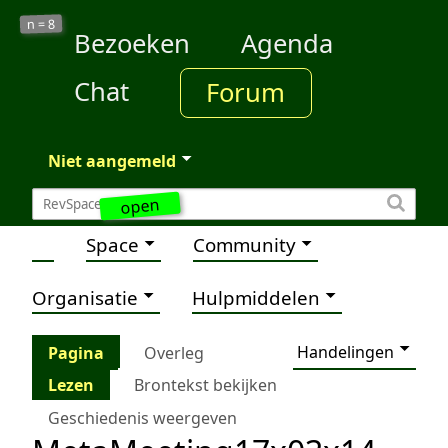
8
n =
Bezoeken
Agenda
Chat
Forum
Niet aangemeld
open
Space
Community
Organisatie
Hulpmiddelen
Handelingen
Pagina
Overleg
Lezen
Brontekst bekijken
Geschiedenis weergeven