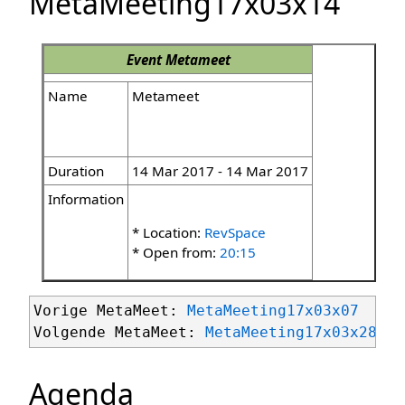
MetaMeeting17x03x14
Event
Metameet
Name
Metameet
Duration
14 Mar 2017 - 14 Mar 2017
Information
* Location:
RevSpace
* Open from:
20:15
Vorige MetaMeet: 
MetaMeeting17x03x07
Volgende MetaMeet: 
MetaMeeting17x03x28
Agenda