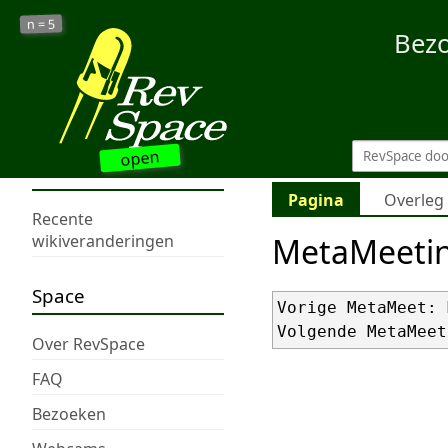
5
n =
Bez
open
Pagina
Overleg
Recente
MetaMeeti
wikiveranderingen
Space
Vorige MetaMeet: 
Volgende MetaMeet
Over RevSpace
FAQ
Bezoeken