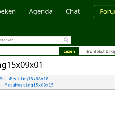
oeken
Agenda
Chat
For
Lezen
Brontekst beki
ng15x09x01
MetaMeeting15x08x18
: 
MetaMeeting15x09x15