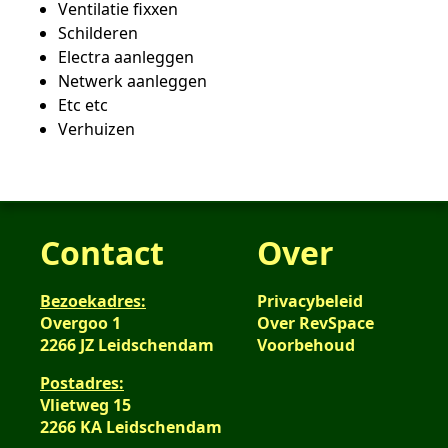
Ventilatie fixxen
Schilderen
Electra aanleggen
Netwerk aanleggen
Etc etc
Verhuizen
Contact
Over
Bezoekadres:
Privacybeleid
Overgoo 1
Over RevSpace
2266 JZ Leidschendam
Voorbehoud
Postadres:
Vlietweg 15
2266 KA Leidschendam