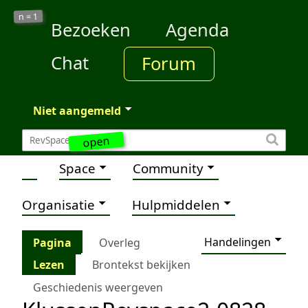
1
n =
Bezoeken
Agenda
Chat
Forum
Niet aangemeld
open
Space
Community
Organisatie
Hulpmiddelen
Handelingen
Pagina
Overleg
Lezen
Brontekst bekijken
Geschiedenis weergeven