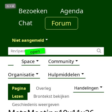
4
n =
Bezoeken
Agenda
Chat
Forum
Niet aangemeld
open
Space
Community
Organisatie
Hulpmiddelen
Handelingen
Pagina
Overleg
Lezen
Brontekst bekijken
Geschiedenis weergeven