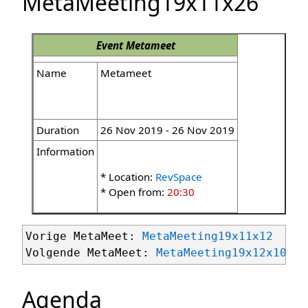
MetaMeeting19x11x26
Event
Metameet
Name
Metameet
Duration
26 Nov 2019 - 26 Nov 2019
Information
* Location:
RevSpace
* Open from:
20:30
Vorige MetaMeet: 
MetaMeeting19x11x12
Volgende MetaMeet: 
MetaMeeting19x12x10
Agenda