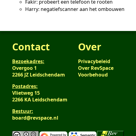
Fakir: probeert een telefoon te rooten
Harry: negatiefscanner aan het ombouwen
Contact
Over
Bezoekadres:
Privacybeleid
Overgoo 1
Over RevSpace
2266 JZ Leidschendam
Voorbehoud
Postadres:
Vlietweg 15
2266 KA Leidschendam
Bestuur:
board@revspace.nl