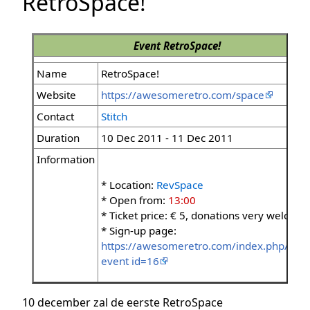
RetroSpace!
Event
RetroSpace!
Name
RetroSpace!
Website
https://awesomeretro.com/space
Contact
Stitch
Duration
10 Dec 2011 - 11 Dec 2011
Information
* Location:
RevSpace
* Open from:
13:00
* Ticket price: € 5, donations very welcom
* Sign-up page:
https://awesomeretro.com/index.php/gigs
event id=16
10 december zal de eerste RetroSpace