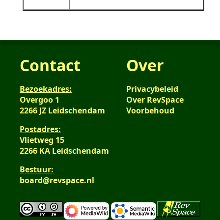
Contact
Over
Bezoekadres:
Privacybeleid
Overgoo 1
Over RevSpace
2266 JZ Leidschendam
Voorbehoud
Postadres:
Vlietweg 15
2266 KA Leidschendam
Bestuur:
board@revspace.nl