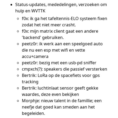
Status-updates, mededelingen, verzoeken om
hulp en WVTTK
f0x: ik ga het tafeltennis-ELO systeem fixen
zodat het niet meer crasht.
f0x: mijn matrix client gaat een andere
'backend' gebruiken.
peetz0r: ik werk aan een speelgoed auto
die nu een esp met wifi en vette
accu+camera
peetz0r: bezig met een usb-pd sniffer
cmpxch(?): speakers die passief versterken
Bertrik: LoRa op de spacefiets voor gps
tracking
Bertrik: luchtinlaat sensor geeft gekke
waardes, deze even bekijken
Morphje: nieuw talent in de famillie; een
neefje dat goed kan smeden aan het
begeleiden.