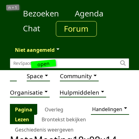
1
n =
Bezoeken
Agenda
Chat
Forum
Niet aangemeld
open
Space
Community
Organisatie
Hulpmiddelen
Handelingen
Pagina
Overleg
Lezen
Brontekst bekijken
Geschiedenis weergeven