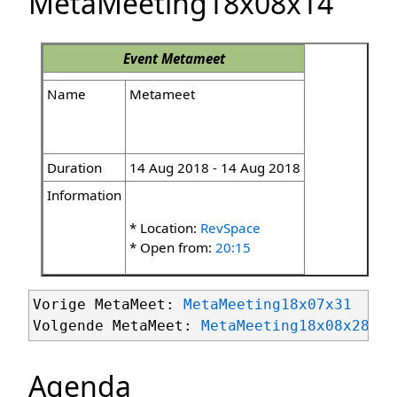
MetaMeeting18x08x14
Event
Metameet
Name
Metameet
Duration
14 Aug 2018 - 14 Aug 2018
Information
* Location:
RevSpace
* Open from:
20:15
Vorige MetaMeet: 
MetaMeeting18x07x31
Volgende MetaMeet: 
MetaMeeting18x08x28
Agenda