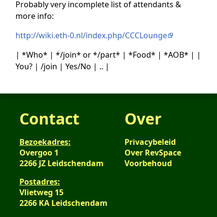
Probably very incomplete list of attendants &
more info:
http://wiki.eth-0.nl/index.php/CCCLounge
| *Who* | */join* or */part* | *Food* | *AOB* | |
You? | /join | Yes/No | .. |
Contact
Over
Bezoekadres:
Privacybeleid
Overgoo 1
Over RevSpace
2266 JZ Leidschendam
Voorbehoud
Postadres:
Vlietweg 15
2266 KA Leidschendam