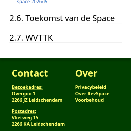
space-2026/
2.6. Toekomst van de Space
2.7. WVTTK
Contact
Over
Bezoekadres:
Privacybeleid
Overgoo 1
Over RevSpace
2266 JZ Leidschendam
Voorbehoud
Postadres:
Vlietweg 15
2266 KA Leidschendam