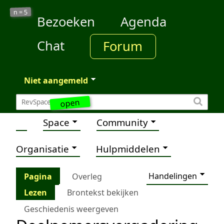
5
n =
Bezoeken
Agenda
Chat
Forum
Niet aangemeld
open
Space
Community
Organisatie
Hulpmiddelen
Handelingen
Pagina
Overleg
Lezen
Brontekst bekijken
Geschiedenis weergeven