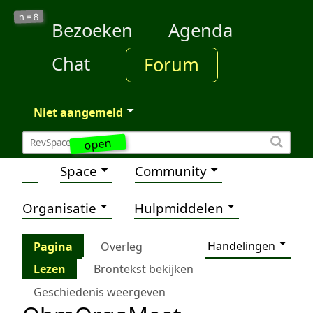
8
n =
Bezoeken
Agenda
Chat
Forum
Niet aangemeld
open
Space
Community
Organisatie
Hulpmiddelen
Handelingen
Pagina
Overleg
Lezen
Brontekst bekijken
Geschiedenis weergeven