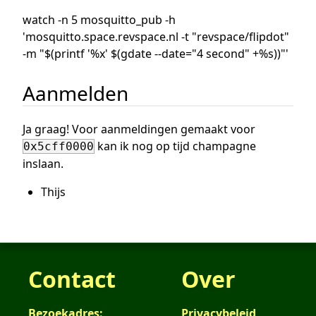
watch -n 5 mosquitto_pub -h
'mosquitto.space.revspace.nl -t "revspace/flipdot"
-m "$(printf '%x' $(gdate --date="4 second" +%s))"'
Aanmelden
Ja graag! Voor aanmeldingen gemaakt voor
kan ik nog op tijd champagne
0x5cff0000
inslaan.
Thijs
Contact
Over
Bezoekadres:
Privacybeleid