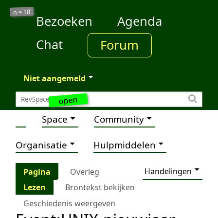
10
n =
Bezoeken
Agenda
Chat
Forum
Niet aangemeld
open
Space
Community
Organisatie
Hulpmiddelen
Handelingen
Pagina
Overleg
Lezen
Brontekst bekijken
Geschiedenis weergeven