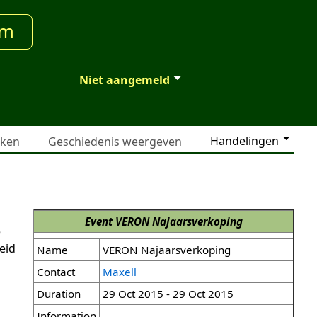
um
Niet aangemeld
Handelingen
jken
Geschiedenis weergeven
Event
VERON Najaarsverkoping
e
eid
Name
VERON Najaarsverkoping
Contact
Maxell
Duration
29 Oct 2015 - 29 Oct 2015
Information