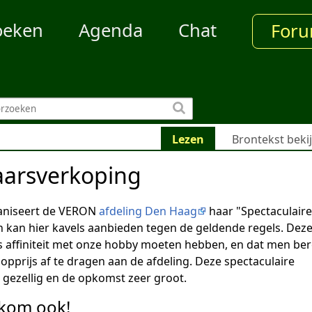
oeken
Agenda
Chat
For
Lezen
Brontekst beki
arsverkoping
aniseert de VERON
afdeling Den Haag
haar "Spectaculaire
 kan hier kavels aanbieden tegen de geldende regels. Dez
els affiniteit met onze hobby moeten hebben, en dat men ber
opprijs af te dragen aan de afdeling. Deze spectaculaire
r gezellig en de opkomst zeer groot.
k kom ook!