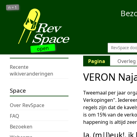
1
n =
Bez
open
Pagina
Overleg
Recente
VERON Naja
wikiveranderingen
Space
Tweemaal per jaar org
Verkopingen". Iedereen
Over RevSpace
regels zijn dat de kav
is om 15% van de verko
FAQ
happening is altijd zee
Bezoeken
Ja, (m|l)euk!, i