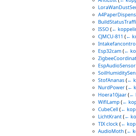
LoraWanDustSe
A4PaperDispens
BuildStatusTraff
ISSO
(
← koppeli
CJMCU-811
(
← k
Intakefancontrol
Esp32cam
(
← ko
ZigbeeCoordina
EspAudioSensor
SoilHumiditySen
StofAnanas
(
← k
NurdPower
(
← k
Hoera10jaar
(
← 
WifiLamp
(
← kop
CubeCell
(
← kop
LichtKrant
(
← ko
TIX clock
(
← kop
AudioMoth
(
← k