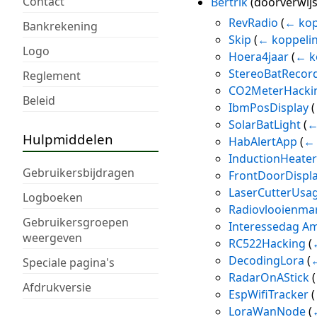
Contact
Bertrik
(doorverwij
RevRadio
(
← kop
Bankrekening
Skip
(
← koppeli
Logo
Hoera4jaar
(
← k
StereoBatRecor
Reglement
CO2MeterHacki
Beleid
IbmPosDisplay
(
SolarBatLight
(
←
Hulpmiddelen
HabAlertApp
(
← 
InductionHeate
Gebruikersbijdragen
FrontDoorDispl
LaserCutterUsa
Logboeken
Radiovlooienma
Gebruikersgroepen
Interessedag Am
weergeven
RC522Hacking
(
DecodingLora
(
Speciale pagina's
RadarOnAStick
(
Afdrukversie
EspWifiTracker
(
LoraWanNode
(