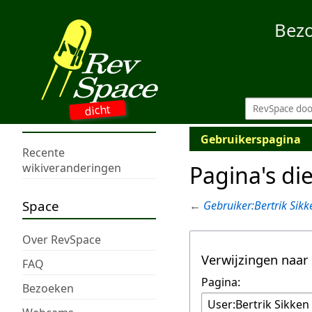
Bez
dicht
Gebruikerspagina
Recente
Pagina's di
wikiveranderingen
Space
←
Gebruiker:Bertrik Sikk
Over RevSpace
Verwijzingen naar
FAQ
Pagina:
Bezoeken