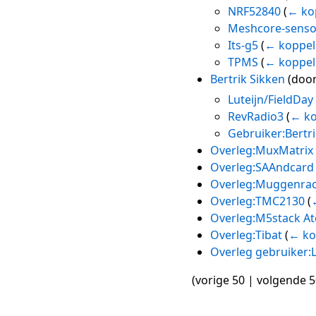
NRF52840
(
← ko
Meshcore-senso
Its-g5
(
← koppel
TPMS
(
← koppel
Bertrik Sikken
(door
Luteijn/FieldDay
RevRadio3
(
← ko
Gebruiker:Bertri
Overleg:MuxMatrix
Overleg:SAAndcard
Overleg:Muggenra
Overleg:TMC2130
(
Overleg:M5stack A
Overleg:Tibat
(
← ko
Overleg gebruiker:L
(
vorige 50
|
volgende 5