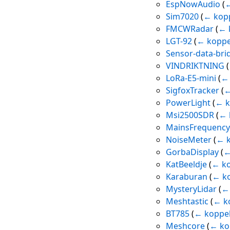
EspNowAudio
(
←
Sim7020
(
← kop
FMCWRadar
(
← 
LGT-92
(
← koppe
Sensor-data-bri
VINDRIKTNING
(
LoRa-E5-mini
(
← 
SigfoxTracker
(
←
PowerLight
(
← k
Msi2500SDR
(
← 
MainsFrequency
NoiseMeter
(
← k
GorbaDisplay
(
←
KatBeeldje
(
← ko
Karaburan
(
← k
MysteryLidar
(
←
Meshtastic
(
← k
BT785
(
← koppe
Meshcore
(
← ko