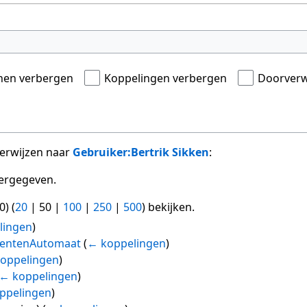
onen verbergen
Koppelingen verbergen
Doorverw
verwijzen naar
Gebruiker:Bertrik Sikken
:
ergegeven.
0
) (
20
|
50
|
100
|
250
|
500
) bekijken.
lingen
)
nentenAutomaat
(
← koppelingen
)
oppelingen
)
← koppelingen
)
ppelingen
)