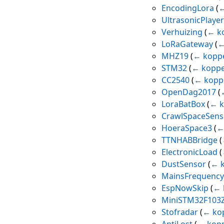
EncodingLora
(
←
UltrasonicPlaye
Verhuizing
(
← k
LoRaGateway
(
←
MHZ19
(
← kopp
STM32
(
← koppe
CC2540
(
← kopp
OpenDag2017
(
LoraBatBox
(
← k
CrawlSpaceSens
HoeraSpace3
(
←
TTNHABBridge
(
ElectronicLoad
(
DustSensor
(
← k
MainsFrequenc
EspNowSkip
(
← 
MiniSTM32F103
Stofradar
(
← ko
AntiLost
(
← kopp