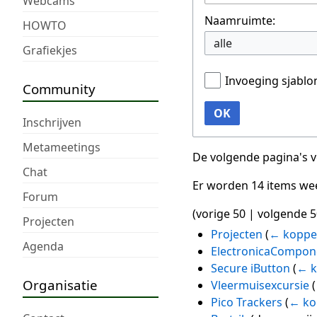
Webcams
Naamruimte:
HOWTO
alle
Grafiekjes
Invoeging sjabl
Community
OK
Inschrijven
Metameetings
De volgende pagina's 
Chat
Er worden 14 items we
Forum
(
vorige 50
|
volgende 5
Projecten
Projecten
(
← koppe
Agenda
ElectronicaCompo
Secure iButton
(
← k
Organisatie
Vleermuisexcursie
(
Pico Trackers
(
← ko