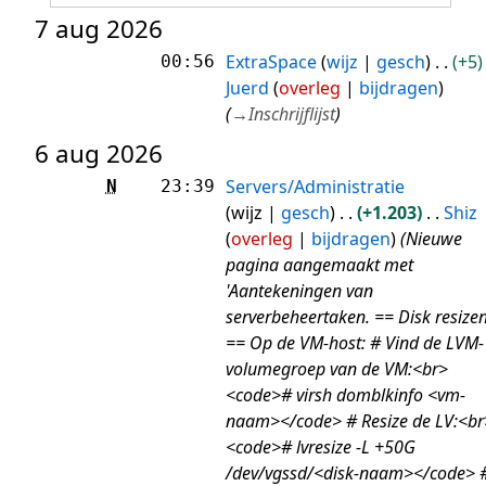
7 aug 2026
ExtraSpace
wijz
gesch
+5
00:56
Juerd
overleg
bijdragen
(
→
Inschrijflijst
)
6 aug 2026
Servers/Administratie
N
23:39
wijz
gesch
+1.203
Shiz
overleg
bijdragen
(Nieuwe
pagina aangemaakt met
'Aantekeningen van
serverbeheertaken. == Disk resize
== Op de VM-host: # Vind de LVM-
volumegroep van de VM:<br>
<code># virsh domblkinfo <vm-
naam></code> # Resize de LV:<br
<code># lvresize -L +50G
/dev/vgssd/<disk-naam></code> 