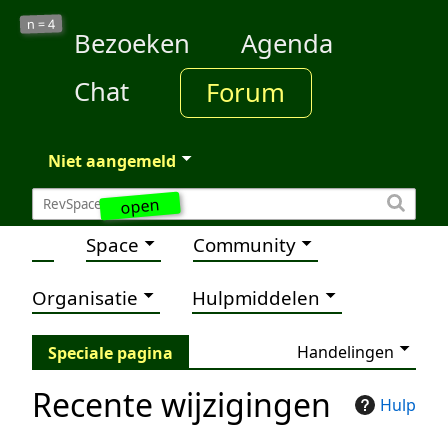
4
n =
Bezoeken
Agenda
Chat
Forum
Niet aangemeld
open
Space
Community
Organisatie
Hulpmiddelen
Handelingen
Speciale pagina
Recente wijzigingen
Hulp