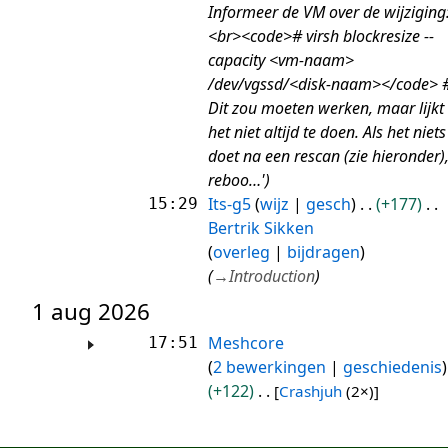
Informeer de VM over de wijziging
<br><code># virsh blockresize --
capacity <vm-naam>
/dev/vgssd/<disk-naam></code> 
Dit zou moeten werken, maar lijkt
het niet altijd te doen. Als het niets
doet na een rescan (zie hieronder)
reboo…')
Its-g5
wijz
gesch
+177
15:29
Bertrik Sikken
overleg
bijdragen
(
→
Introduction
)
1 aug 2026
Meshcore
17:51
2 bewerkingen
geschiedenis
+122
[
Crashjuh
(2×)]