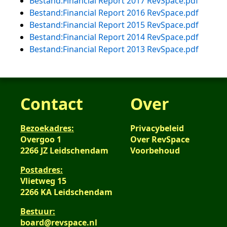
Bestand:Financial Report 2017 RevSpace.pdf
Bestand:Financial Report 2016 RevSpace.pdf
Bestand:Financial Report 2015 RevSpace.pdf
Bestand:Financial Report 2014 RevSpace.pdf
Bestand:Financial Report 2013 RevSpace.pdf
Contact
Over
Bezoekadres:
Privacybeleid
Overgoo 1
Over RevSpace
2266 JZ Leidschendam
Voorbehoud
Postadres:
Vlietweg 15
2266 KA Leidschendam
Bestuur:
board@revspace.nl