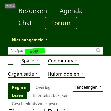
8
n =
Bezoeken
Agenda
Chat
Forum
Niet aangemeld
open
Space
Community
Organisatie
Hulpmiddelen
Handelingen
Pagina
Overleg
Lezen
Brontekst bekijken
Geschiedenis weergeven