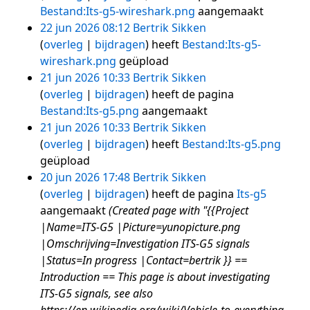
Bestand:Its-g5-wireshark.png
aangemaakt
22 jun 2026 08:12
Bertrik Sikken
overleg
bijdragen
heeft
Bestand:Its-g5-
wireshark.png
geüpload
21 jun 2026 10:33
Bertrik Sikken
overleg
bijdragen
heeft de pagina
Bestand:Its-g5.png
aangemaakt
21 jun 2026 10:33
Bertrik Sikken
overleg
bijdragen
heeft
Bestand:Its-g5.png
geüpload
20 jun 2026 17:48
Bertrik Sikken
overleg
bijdragen
heeft de pagina
Its-g5
aangemaakt
(Created page with "{{Project
|Name=ITS-G5 |Picture=yunopicture.png
|Omschrijving=Investigation ITS-G5 signals
|Status=In progress |Contact=bertrik }} ==
Introduction == This page is about investigating
ITS-G5 signals, see also