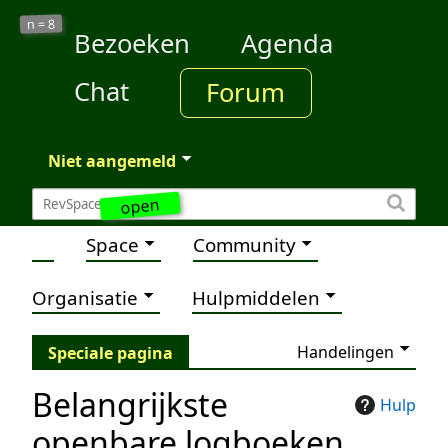
8
n =
Bezoeken
Agenda
Chat
Forum
Niet aangemeld
open
Space
Community
Organisatie
Hulpmiddelen
Handelingen
Speciale pagina
Belangrijkste
Hulp
openbare logboeken