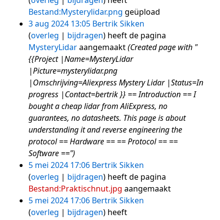
overleg
bijdragen
heeft
Bestand:Mysterylidar.png
geüpload
3 aug 2024 13:05
Bertrik Sikken
overleg
bijdragen
heeft de pagina
MysteryLidar
aangemaakt
(Created page with "
{{Project |Name=MysteryLidar
|Picture=mysterylidar.png
|Omschrijving=Aliexpress Mystery Lidar |Status=In
progress |Contact=bertrik }} == Introduction == I
bought a cheap lidar from AliExpress, no
guarantees, no datasheets. This page is about
understanding it and reverse engineering the
protocol == Hardware == == Protocol == ==
Software ==")
5 mei 2024 17:06
Bertrik Sikken
overleg
bijdragen
heeft de pagina
Bestand:Praktischnut.jpg
aangemaakt
5 mei 2024 17:06
Bertrik Sikken
overleg
bijdragen
heeft