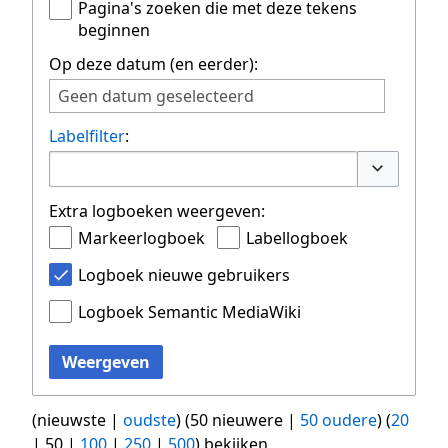
Pagina's zoeken die met deze tekens
beginnen
Op deze datum (en eerder):
Geen datum geselecteerd
Labelfilter
:
Opties om
Extra logboeken weergeven:
Markeerlogboek
Labellogboek
Logboek nieuwe gebruikers
Logboek Semantic MediaWiki
Weergeven
(
nieuwste
|
oudste
) (
50 nieuwere
|
50 oudere
) (
20
|
50
|
100
|
250
|
500
) bekijken.