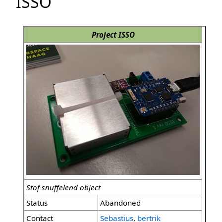
ISSO
Project ISSO
Stof snuffelend object
Status
Abandoned
Contact
Sebastius
,
bertrik