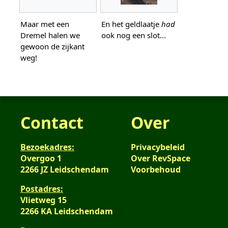
Maar met een
En het geldlaatje
had
Dremel halen we
ook nog een slot...
gewoon de zijkant
weg!
Contact
Over
Bezoekadres:
Privacybeleid
Overgoo 1
Over RevSpace
2266 JZ Leidschendam
Voorbehoud
Postadres:
Vlietweg 15
2266 KA Leidschendam