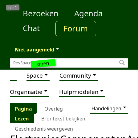
1
n =
Bezoeken
Agenda
Chat
Forum
Niet aangemeld
open
Space
Community
Organisatie
Hulpmiddelen
Handelingen
Pagina
Overleg
Lezen
Brontekst bekijken
Geschiedenis weergeven