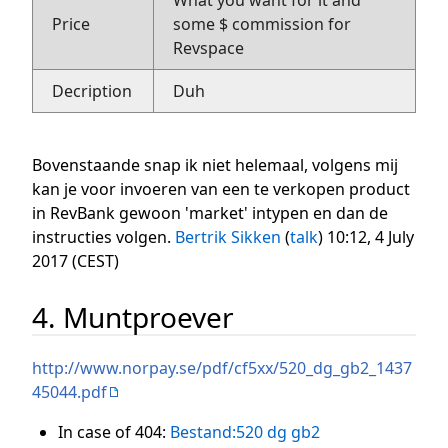
What you want for it and
Price
some $ commission for
Revspace
Decription
Duh
Bovenstaande snap ik niet helemaal, volgens mij
kan je voor invoeren van een te verkopen product
in RevBank gewoon 'market' intypen en dan de
instructies volgen.
Bertrik Sikken
(
talk
) 10:12, 4 July
2017 (CEST)
4. Muntproever
http://www.norpay.se/pdf/cf5xx/520_dg_gb2_1437
45044.pdf
In case of 404:
Bestand:520 dg gb2