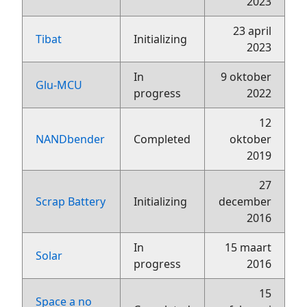
2023
23 april
Tibat
Initializing
2023
In
9 oktober
Glu-MCU
progress
2022
12
NANDbender
Completed
oktober
2019
27
Scrap Battery
Initializing
december
2016
In
15 maart
Solar
progress
2016
15
Space a no