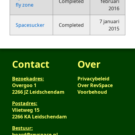
Completed
februari
fly zone
2016
7 januari
Spacesucker
Completed
2015
Contact
Over
Bezoekadres:
Privacybeleid
Overgoo 1
Over RevSpace
2266 JZ Leidschendam
Voorbehoud
Postadres:
Vlietweg 15
2266 KA Leidschendam
Bestuur:
board@revspace.nl