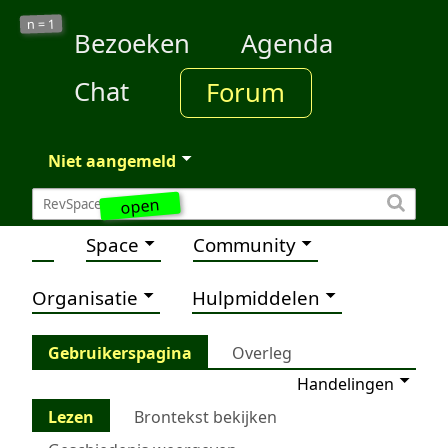
1
n =
Bezoeken
Agenda
Chat
Forum
Niet aangemeld
open
Space
Community
Organisatie
Hulpmiddelen
Gebruikerspagina
Overleg
Handelingen
Lezen
Brontekst bekijken