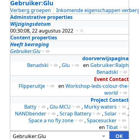
Gebruiker:Glu
Verberg groepen
Inkomende eigenschappen verber
Adminstrative properties
Wijzigingsdatum
00:30:08, 22 augustus 2022
+
Content properties
Heeft bevraging
Gebruiker:Glu
+
doorverwijspagina
Benadski
+
,
Glu
+
en
Gebruiker:Ralph
Benadski
+
Event Contact
Flipperuitje
+
en
Workshop-leds-colour-the-
world
+
Project Contact
Batty
+
,
Glu-MCU
+
,
Murky waters
+
,
NANDbender
+
,
Scrap Battery
+
,
Solar
+
,
Space a no fly zone
+
,
Spacesucker
+
en
Tibat
+