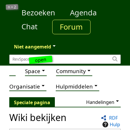
2
n =
Bezoeken
Agenda
Chat
Forum
Niet aangemeld
open
Space
Community
Organisatie
Hulpmiddelen
Handelingen
Speciale pagina
Wiki bekijken
RDF
Hulp