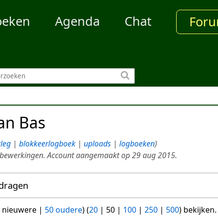
oeken
Agenda
Chat
For
van
Bas
rleg
blokkeerlogboek
uploads
logboeken
 bewerkingen. Account aangemaakt op 29 aug 2015.
jdragen
 nieuwere
|
50 oudere
) (
20
|
50
|
100
|
250
|
500
) bekijken.