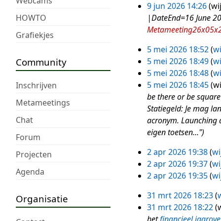
Webcams
9 jun 2026 14:26
wi
9
HOWTO
|DateEnd=16 June 20
jun
Metameeting26x05x
Grafiekjes
2026
5 mei 2026 18:52
wi
5
G
Community
5 mei 2026 18:49
wi
mei
e
G
5 mei 2026 18:48
wi
2026
e
e
G
5 mei 2026 18:45
wi
Inschrijven
n
e
e
be there or be square
Metameetings
b
n
e
Statiegeld: Je mag la
Chat
e
b
n
acronym. Launching a
w
e
b
eigen toetsen..."
Forum
e
w
e
2 apr 2026 19:38
wi
Projecten
r
e
w
2
2 apr 2026 19:37
wi
k
r
e
apr
Agenda
2 apr 2026 19:35
wi
i
k
r
2026
n
i
k
31 mrt 2026 18:23
w
Organisatie
31
g
n
i
31 mrt 2026 18:22
w
mrt
s
g
n
het
financieel jaarove