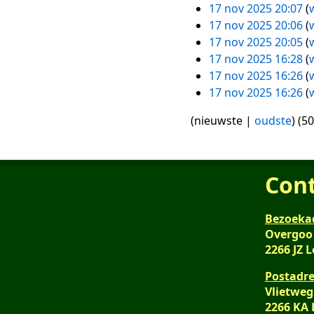
n
17 nov 2025 20:07
w
b
17 nov 2025 20:06
w
e
17 nov 2025 20:05
w
w
17 nov 2025 16:28
w
e
17 nov 2025 16:26
w
r
17 nov 2025 16:26
w
k
G
(
nieuwste
|
oudste
) (
50
i
e
n
e
g
n
s
b
Con
s
e
a
w
Bezoeka
m
e
Overgoo
e
r
2266 JZ 
n
k
Postadre
v
i
Vlietweg
a
n
2266 KA
t
g