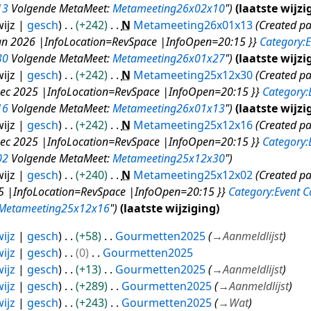
13
Volgende MetaMeet:
Metameeting26x02x10
"
laatste wijzi
ijz
gesch
+242
N
Metameeting26x01x13
Created p
n 2026 |InfoLocation=RevSpace |InfoOpen=20:15 }}
Category:E
30
Volgende MetaMeet:
Metameeting26x01x27
"
laatste wijzi
ijz
gesch
+242
N
Metameeting25x12x30
Created p
c 2025 |InfoLocation=RevSpace |InfoOpen=20:15 }}
Category:
16
Volgende MetaMeet:
Metameeting26x01x13
"
laatste wijzi
ijz
gesch
+242
N
Metameeting25x12x16
Created p
c 2025 |InfoLocation=RevSpace |InfoOpen=20:15 }}
Category:
02
Volgende MetaMeet:
Metameeting25x12x30
"
ijz
gesch
+240
N
Metameeting25x12x02
Created p
 |InfoLocation=RevSpace |InfoOpen=20:15 }}
Category:Event
C
Metameeting25x12x16
"
laatste wijziging
ijz
gesch
+58
Gourmetten2025
→
Aanmeldlijst
ijz
gesch
0
Gourmetten2025
ijz
gesch
+13
Gourmetten2025
→
Aanmeldlijst
ijz
gesch
+289
Gourmetten2025
→
Aanmeldlijst
ijz
gesch
+243
Gourmetten2025
→
Wat