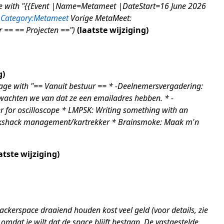
e with "{{Event |Name=Metameet |DateStart=16 June 2026
Category:Metameet
Vorige MetaMeet:
 == == Projecten =="
laatste wijziging
g
age with "== Vanuit bestuur == * -Deelnemersvergadering:
rwachten we van dat ze een emailadres hebben. * -
er for oscilloscope * LMPSK: Writing something with an
Sparkshack management/kartrekker * Brainsmoke: Maak m'n
atste wijziging
ckerspace draaiend houden kost veel geld (voor details, zie
 omdat je wilt dat de space blijft bestaan. De vastgestelde