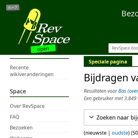
7
n =
Bez
open
Speciale pagina
Recente
Bijdragen 
wikiveranderingen
Space
Resultaten voor
Bas
ove
Een gebruiker met 3.849
Over RevSpace
FAQ
Zoeken naar bi
Bezoeken
(
nieuwste
|
oudste
) (
50