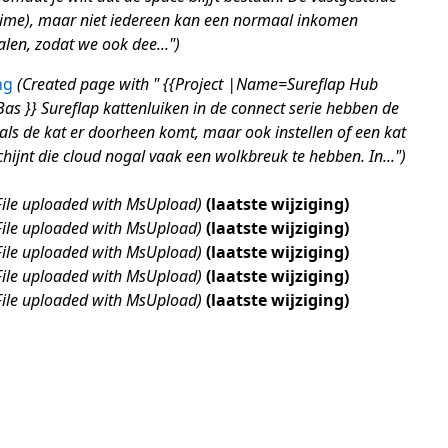
-time), maar niet iedereen kan een normaal inkomen
en, zodat we ook dee..."
ng
Created page with " {{Project |Name=Sureflap Hub
as }} Sureflap kattenluiken in de connect serie hebben de
als de kat er doorheen komt, maar ook instellen of een kat
hijnt die cloud nogal vaak een wolkbreuk te hebben. In..."
File uploaded with MsUpload
laatste wijziging
File uploaded with MsUpload
laatste wijziging
File uploaded with MsUpload
laatste wijziging
File uploaded with MsUpload
laatste wijziging
File uploaded with MsUpload
laatste wijziging