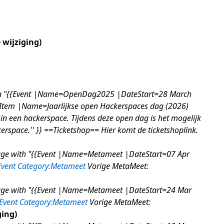
 wijziging
th "{{Event |Name=OpenDag2025 |DateStart=28 March
tem |Name=Jaarlijkse open Hackerspaces dag (2026)
n een hackerspace. Tijdens deze open dag is het mogelijk
erspace.'' }} ==Ticketshop== Hier komt de ticketshoplink.
age with "{{Event |Name=Metameet |DateStart=07 Apr
Event
Category:Metameet
Vorige MetaMeet:
age with "{{Event |Name=Metameet |DateStart=24 Mar
Event
Category:Metameet
Vorige MetaMeet:
ging