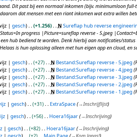
maand. Dit past bij een normaal inkomen (bijv. minimumloon full
daarom dat mensen met een riant inkomen wat extra willen betal
ijz
gesch
+1.256
N
Sureflap hub reverse engineeri
Status=In progress |Picture=sureflap reverse - 5.jpeg |Contact=B
en hub bediend te worden. Denk hierbij aan notificaties/status 
Helaas is hun oplossing alleen met hun eigen app en cloud, en sc
ijz
gesch
+27
N
Bestand:Sureflap reverse - 5.jpeg
ijz
gesch
+27
N
Bestand:Sureflap reverse - 4.jpeg
ijz
gesch
+27
N
Bestand:Sureflap reverse - 3.jpeg
ijz
gesch
+27
N
Bestand:Sureflap reverse - 2.jpeg
ijz
gesch
+27
N
Bestand:Sureflap reverse - 1.jpeg
ijz
gesch
+31
ExtraSpace
→
Inschrijflijst
ijz
gesch
+56
Hoera16jaar
→
Inschrijving
jz
gesch
+82
Hoera16jaar
→
Inschrijving
jz
gesch
+2
Main Page
→
Kom langs!