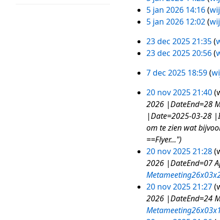
jan
5 jan 2026 14:16
wi
2026
5 jan 2026 12:02
wi
23 dec 2025 21:35
w
23
23 dec 2025 20:56
w
dec
G
2025
7 dec 2025 18:59
wi
e
7
e
dec
20 nov 2025 21:40
w
20
n
2025
2026 |DateEnd=28 Ma
nov
b
|Date=2025-03-28 |In
2025
e
om te zien wat bijvoo
w
==Flyer..."
e
20 nov 2025 21:28
w
r
2026 |DateEnd=07 Ap
k
Metameeting26x03x
i
20 nov 2025 21:27
w
n
2026 |DateEnd=24 Ma
g
Metameeting26x03x
s