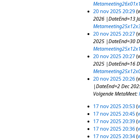
k
Metameeting26x01x
i
20 nov 2025 20:29
w
n
2026 |DateEnd=13 Ja
g
Metameeting25x12x
s
20 nov 2025 20:27
w
s
2025 |DateEnd=30 De
a
Metameeting25x12x
m
20 nov 2025 20:27
w
e
2025 |DateEnd=16 De
n
Metameeting25x12x
v
20 nov 2025 20:26
w
a
|DateEnd=2 Dec 2025
t
Volgende MetaMeet:
t
17 nov 2025 20:53
w
i
17
17 nov 2025 20:45
w
n
nov
G
17 nov 2025 20:39
w
g
2025
e
17 nov 2025 20:36
w
e
17 nov 2025 20:34
w