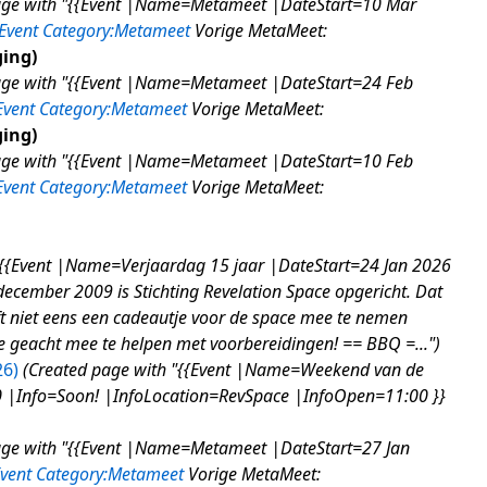
age with "{{Event |Name=Metameet |DateStart=10 Mar
Event
Category:Metameet
Vorige MetaMeet:
ging
age with "{{Event |Name=Metameet |DateStart=24 Feb
Event
Category:Metameet
Vorige MetaMeet:
ging
age with "{{Event |Name=Metameet |DateStart=10 Feb
Event
Category:Metameet
Vorige MetaMeet:
"{{Event |Name=Verjaardag 15 jaar |DateStart=24 Jan 2026
cember 2009 is Stichting Revelation Space opgericht. Dat
t niet eens een cadeautje voor de space mee te nemen
je geacht mee te helpen met voorbereidingen! == BBQ =..."
6)
Created page with "{{Event |Name=Weekend van de
 |Info=Soon! |InfoLocation=RevSpace |InfoOpen=11:00 }}
age with "{{Event |Name=Metameet |DateStart=27 Jan
vent
Category:Metameet
Vorige MetaMeet: