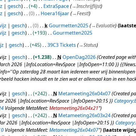
jz
gesch
+4
ExtraSpace
→
Inschrijflijst
jz
gesch
0
Hoera16jaar
→
Feest!
ijz
gesch
0
k
Gourmetten2025
→
Evaluatie
laatste
ijz
gesch
+193
Gourmetten2025
jz
gesch
+45
39C3 Tickets
→
Status
ijz
gesch
+1.238
N
OpenDag2026
Created page wi
rch 2026 |InfoLocation=RevSpace |InfoOpen=11:00 }} {{NewsI
fo=''Op zaterdag 28 maart kan iedereen weer vrij binnenlopen i
rbeeld hacken inhoudt en te zien wat er allemaal kan in een hack
ijz
gesch
+242
N
Metameeting26x04x07
Created p
r 2026 |InfoLocation=RevSpace |InfoOpen=20:15 }}
Category:
24
Volgende MetaMeet:
Metameeting26x04x21
"
ijz
gesch
+242
N
Metameeting26x03x24
Created p
r 2026 |InfoLocation=RevSpace |InfoOpen=20:15 }}
Category:
10
Volgende MetaMeet:
Metameeting26x04x07
"
laatste wijzi