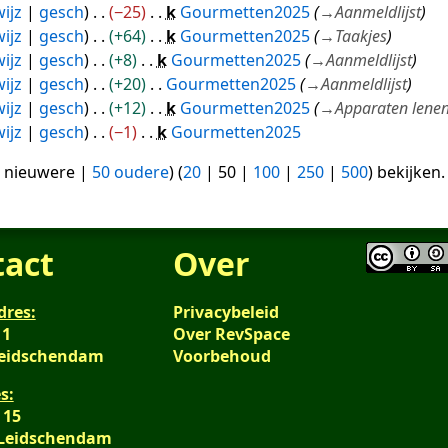
ijz
gesch
−25
k
Gourmetten2025
→
Aanmeldlijst
ijz
gesch
+64
k
Gourmetten2025
→
Taakjes
ijz
gesch
+8
k
Gourmetten2025
→
Aanmeldlijst
ijz
gesch
+20
Gourmetten2025
→
Aanmeldlijst
ijz
gesch
+12
k
Gourmetten2025
→
Apparaten lene
ijz
gesch
−1
k
Gourmetten2025
 nieuwere
|
50 oudere
) (
20
|
50
|
100
|
250
|
500
) bekijken.
tact
Over
dres:
Privacybeleid
 1
Over RevSpace
Leidschendam
Voorbehoud
s:
 15
 Leidschendam