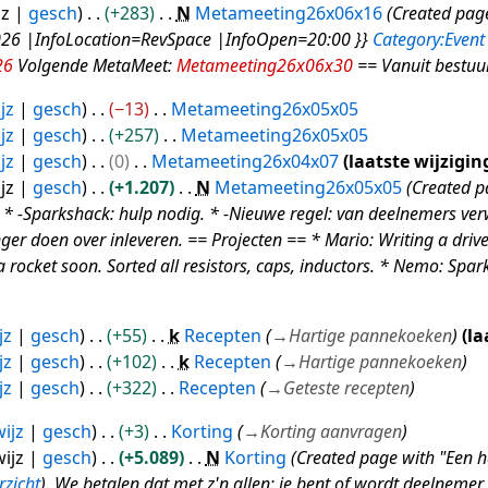
jz
gesch
+283
N
Metameeting26x06x16
Created pag
26 |InfoLocation=RevSpace |InfoOpen=20:00 }}
Category:Event
26
Volgende MetaMeet:
Metameeting26x06x30
== Vanuit bestuur
jz
gesch
−13
Metameeting26x05x05
jz
gesch
+257
Metameeting26x05x05
jz
gesch
0
Metameeting26x04x07
laatste wijzigin
jz
gesch
+1.207
N
Metameeting26x05x05
Created p
 * -Sparkshack: hulp nodig. * -Nieuwe regel: van deelnemers ve
nger doen over inleveren. == Projecten == * Mario: Writing a driv
 rocket soon. Sorted all resistors, caps, inductors. * Nemo: 
jz
gesch
+55
k
Recepten
→
Hartige pannekoeken
la
jz
gesch
+102
k
Recepten
→
Hartige pannekoeken
jz
gesch
+322
Recepten
→
Geteste recepten
ijz
gesch
+3
Korting
→
Korting aanvragen
ijz
gesch
+5.089
N
Korting
Created page with "Een ha
rzicht
). We betalen dat met z'n allen: je bent of wordt deelnemer,