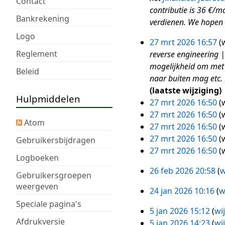
Contact
2026
s
s
g
contributie is 36 €/
a
s
s
Bankrekening
verdienen. We hopen 
m
a
s
Logo
e
m
a
27 mrt 2026 16:57
w
27
Reglement
n
e
m
reverse engineering |
mrt
v
n
e
mogelijkheid om met e
Beleid
2026
a
v
n
naar buiten mag etc. 
t
a
v
laatste wijziging
Hulpmiddelen
t
t
a
27 mrt 2026 16:50
w
i
t
t
27 mrt 2026 16:50
w
Atom
n
i
t
27 mrt 2026 16:50
w
g
n
i
27 mrt 2026 16:50
w
Gebruikersbijdragen
g
n
27 mrt 2026 16:50
w
Logboeken
g
26 feb 2026 20:58
w
26
Gebruikersgroepen
weergeven
feb
24 jan 2026 10:16
w
24
2026
Speciale pagina's
jan
5 jan 2026 15:12
wi
5
2026
Afdrukversie
5 jan 2026 14:23
wi