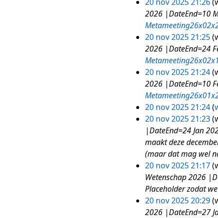
20 nov 2025 21:26
w
s
2026 |DateEnd=10 Ma
a
Metameeting26x02x
m
20 nov 2025 21:25
w
e
2026 |DateEnd=24 Fe
n
Metameeting26x02x
v
20 nov 2025 21:24
w
a
2026 |DateEnd=10 Fe
t
Metameeting26x01x
t
20 nov 2025 21:24
w
i
G
20 nov 2025 21:23
w
n
e
|DateEnd=24 Jan 2026
g
e
maakt deze december 
n
(maar dat mag wel nat
b
20 nov 2025 21:17
w
e
Wetenschap 2026 |Da
w
Placeholder zodat we 
e
20 nov 2025 20:29
w
r
2026 |DateEnd=27 Ja