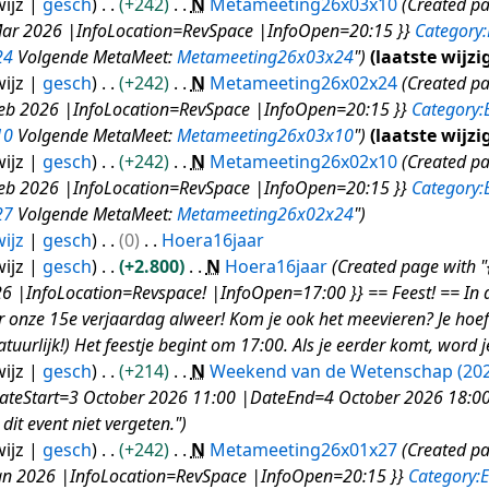
ijz
gesch
+242
N
Metameeting26x03x10
Created p
r 2026 |InfoLocation=RevSpace |InfoOpen=20:15 }}
Category:
24
Volgende MetaMeet:
Metameeting26x03x24
"
laatste wijzi
ijz
gesch
+242
N
Metameeting26x02x24
Created p
b 2026 |InfoLocation=RevSpace |InfoOpen=20:15 }}
Category:
10
Volgende MetaMeet:
Metameeting26x03x10
"
laatste wijzi
ijz
gesch
+242
N
Metameeting26x02x10
Created p
b 2026 |InfoLocation=RevSpace |InfoOpen=20:15 }}
Category:
27
Volgende MetaMeet:
Metameeting26x02x24
"
ijz
gesch
0
Hoera16jaar
ijz
gesch
+2.800
N
Hoera16jaar
Created page with 
 |InfoLocation=Revspace! |InfoOpen=17:00 }} == Feest! == In de
onze 15e verjaardag alweer! Kom je ook het meevieren? Je hoef
uurlijk!) Het feestje begint om 17:00. Als je eerder komt, word 
ijz
gesch
+214
N
Weekend van de Wetenschap (202
teStart=3 October 2026 11:00 |DateEnd=4 October 2026 18:00
dit event niet vergeten."
ijz
gesch
+242
N
Metameeting26x01x27
Created p
n 2026 |InfoLocation=RevSpace |InfoOpen=20:15 }}
Category:E