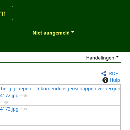
um
Niet aangemeld
Handelingen
RDF
Hulp
rberg groepen
Inkomende eigenschappen verbergen
4172.jpg
+
+
4172.jpg
+