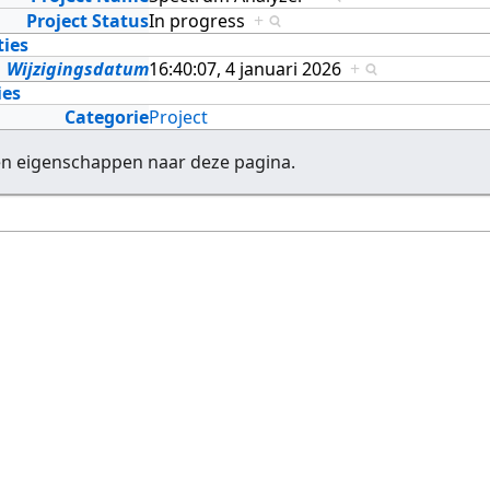
Project Status
In progress
+
ties
Wijzigingsdatum
16:40:07, 4 januari 2026
+
ies
Categorie
Project
en eigenschappen naar deze pagina.