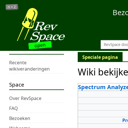
2
n =
Bez
open
Speciale pagina
Recente
Wiki bekijk
wikiveranderingen
Space
Spectrum Analyz
Over RevSpace
FAQ
Bezoeken
Pr