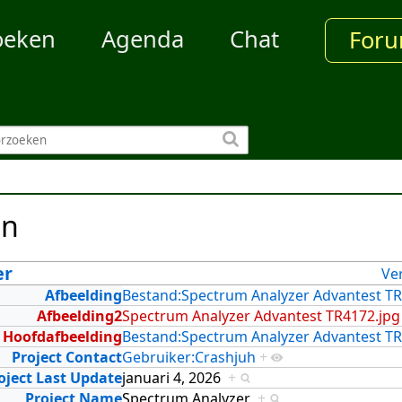
oeken
Agenda
Chat
For
en
er
Ve
Afbeelding
Bestand:Spectrum Analyzer Advantest TR
Afbeelding2
Spectrum Analyzer Advantest TR4172.jpg
Hoofdafbeelding
Bestand:Spectrum Analyzer Advantest TR
Project Contact
Gebruiker:Crashjuh
+
oject Last Update
januari 4, 2026
+
Project Name
Spectrum Analyzer
+