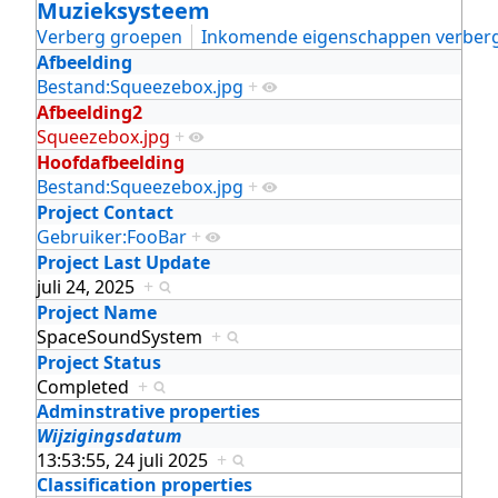
Muzieksysteem
Verberg groepen
Inkomende eigenschappen verber
Afbeelding
Bestand:Squeezebox.jpg
+
Afbeelding2
Squeezebox.jpg
+
Hoofdafbeelding
Bestand:Squeezebox.jpg
+
Project Contact
Gebruiker:FooBar
+
Project Last Update
juli 24, 2025
+
Project Name
SpaceSoundSystem
+
Project Status
Completed
+
Adminstrative properties
Wijzigingsdatum
13:53:55, 24 juli 2025
+
Classification properties