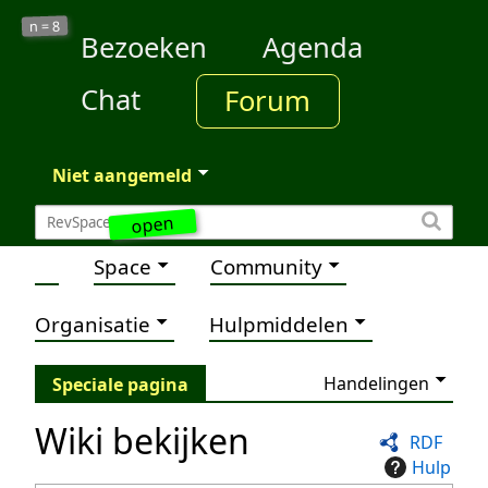
8
n =
Bezoeken
Agenda
Chat
Forum
Niet aangemeld
open
Space
Community
Organisatie
Hulpmiddelen
Handelingen
Speciale pagina
Wiki bekijken
RDF
Hulp