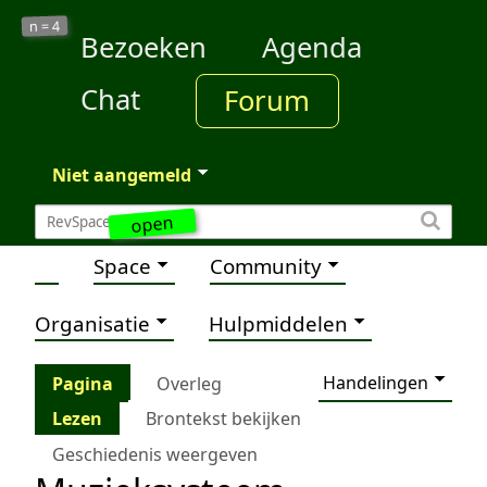
4
n =
Bezoeken
Agenda
Chat
Forum
Niet aangemeld
open
Space
Community
Organisatie
Hulpmiddelen
Handelingen
Pagina
Overleg
Lezen
Brontekst bekijken
Geschiedenis weergeven