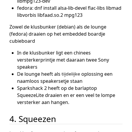
libmpg123-dev
fedora: dnf install alsa-lib-devel flac-libs libmad
libvorbis libfaad.so.2 mpg123
Zowel de klusbunker (debian) als de lounge
(fedora) draaien op het embedded boardje
cubieboard
In de klusbunker ligt een chinees
versterkerprintje met daaraan twee Sony
speakers
De lounge heeft als
tijdelijke
oplossing een
naamloos speakersetje staan
Sparkshack 2 heeft op de barlaptop
SqueezeLite draaien en er een veel te lompe
versterker aan hangen.
4. Squeezen