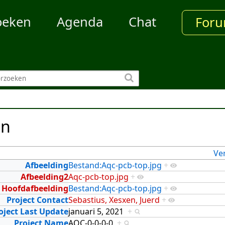
oeken
Agenda
Chat
For
en
Ve
Afbeelding
Bestand:Aqc-pcb-top.jpg
+
Afbeelding2
Aqc-pcb-top.jpg
+
Hoofdafbeelding
Bestand:Aqc-pcb-top.jpg
+
Project Contact
Sebastius, Xesxen, Juerd
+
oject Last Update
januari 5, 2021
+
Project Name
AQC-0-0-0-0
+