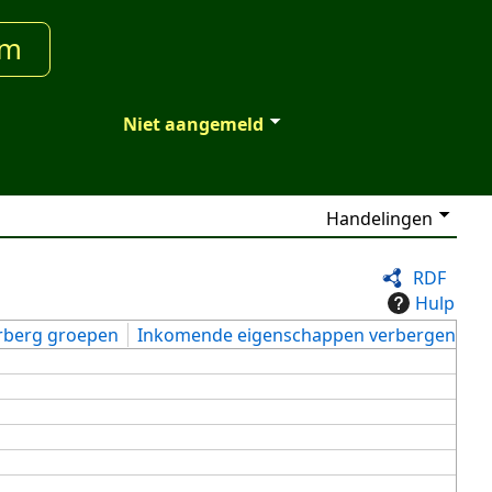
um
Niet aangemeld
Handelingen
RDF
Hulp
rberg groepen
Inkomende eigenschappen verbergen