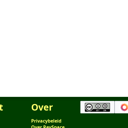
t
Over
Privacybeleid
Over RevSpace