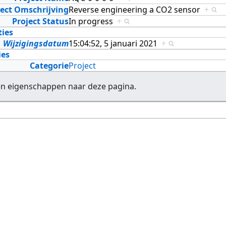
ject Omschrijving
Reverse engineering a CO2 sensor
+
Project Status
In progress
+
ties
Wijzigingsdatum
15:04:52, 5 januari 2021
+
ies
Categorie
Project
en eigenschappen naar deze pagina.