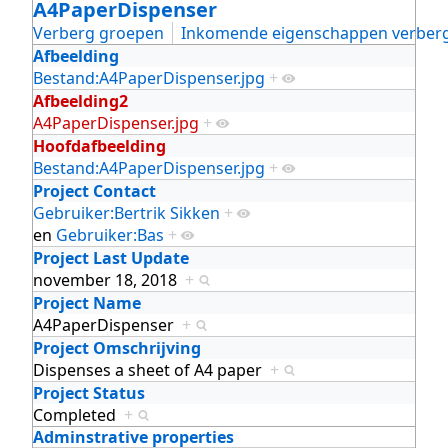
A4PaperDispenser
Verberg groepen
Inkomende eigenschappen verber
Afbeelding
Bestand:A4PaperDispenser.jpg
+
Afbeelding2
A4PaperDispenser.jpg
+
Hoofdafbeelding
Bestand:A4PaperDispenser.jpg
+
Project Contact
Gebruiker:Bertrik Sikken
+
en
Gebruiker:Bas
+
Project Last Update
november 18, 2018
+
Project Name
A4PaperDispenser
+
Project Omschrijving
Dispenses a sheet of A4 paper
+
Project Status
Completed
+
Adminstrative properties