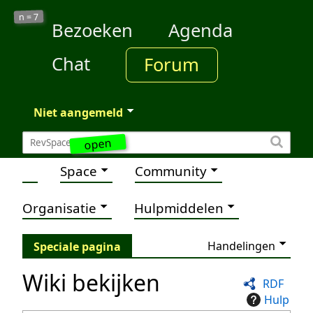
7
n =
Bezoeken
Agenda
Chat
Forum
Niet aangemeld
open
Space
Community
Organisatie
Hulpmiddelen
Handelingen
Speciale pagina
Wiki bekijken
RDF
Hulp