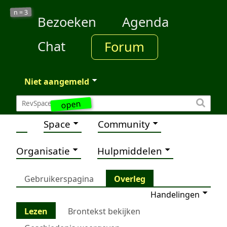
3
n =
Bezoeken
Agenda
Chat
Forum
Niet aangemeld
open
Space
Community
Organisatie
Hulpmiddelen
Gebruikerspagina
Overleg
Handelingen
Lezen
Brontekst bekijken