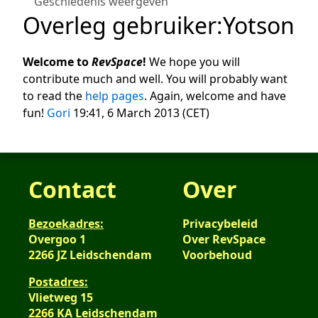
Geschiedenis weergeven
Overleg gebruiker
:
Yotson
Welcome to
RevSpace
!
We hope you will
contribute much and well. You will probably want
to read the
help pages
. Again, welcome and have
fun!
Gori
19:41, 6 March 2013 (CET)
Contact
Over
Bezoekadres:
Privacybeleid
Overgoo 1
Over RevSpace
2266 JZ Leidschendam
Voorbehoud
Postadres:
Vlietweg 15
2266 KA Leidschendam