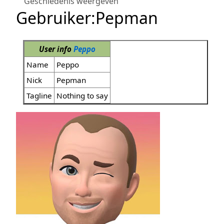
Geschiedenis weergeven
Gebruiker
:
Pepman
User info
Peppo
Name
Peppo
Nick
Pepman
Tagline
Nothing to say