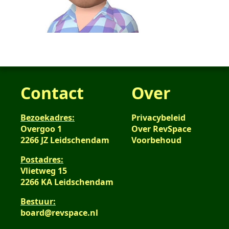
Contact
Over
Bezoekadres:
Privacybeleid
Overgoo 1
Over RevSpace
2266 JZ Leidschendam
Voorbehoud
Postadres:
Vlietweg 15
2266 KA Leidschendam
Bestuur:
board@revspace.nl