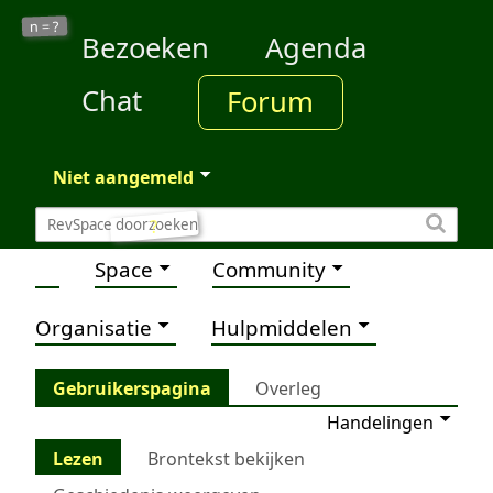
?
n =
Bezoeken
Agenda
Chat
Forum
Niet aangemeld
?
Space
Community
Organisatie
Hulpmiddelen
Gebruikerspagina
Overleg
Handelingen
Lezen
Brontekst bekijken