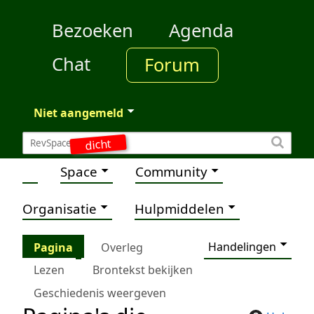
Bezoeken
Agenda
Chat
Forum
Niet aangemeld
dicht
Space
Community
Organisatie
Hulpmiddelen
Handelingen
Pagina
Overleg
Lezen
Brontekst bekijken
Geschiedenis weergeven