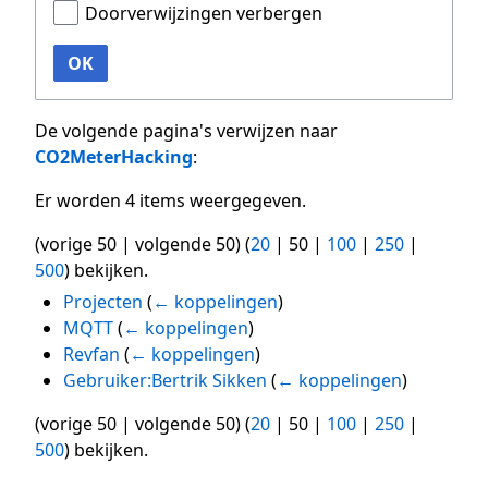
Doorverwijzingen verbergen
OK
De volgende pagina's verwijzen naar
CO2MeterHacking
:
Er worden 4 items weergegeven.
(
vorige 50
|
volgende 50
) (
20
|
50
|
100
|
250
|
500
) bekijken.
Projecten
(
← koppelingen
)
MQTT
(
← koppelingen
)
Revfan
(
← koppelingen
)
Gebruiker:Bertrik Sikken
(
← koppelingen
)
(
vorige 50
|
volgende 50
) (
20
|
50
|
100
|
250
|
500
) bekijken.