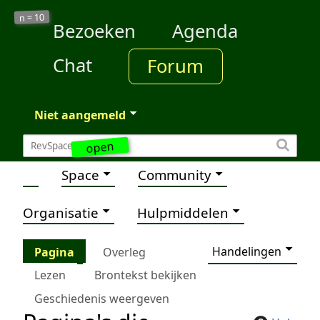
10
n =
Bezoeken
Agenda
Chat
Forum
Niet aangemeld
open
Space
Community
Organisatie
Hulpmiddelen
Handelingen
Pagina
Overleg
Lezen
Brontekst bekijken
Geschiedenis weergeven