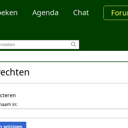
oeken
Agenda
Chat
For
rechten
ecteren
naam in:
n wijzigen