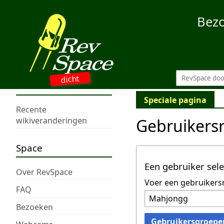
Bez
dicht
Speciale pagina
Recente
Gebruikers
wikiveranderingen
Space
Een gebruiker sel
Over RevSpace
Voer een gebruikers
FAQ
Bezoeken
Gebruikersgroepe