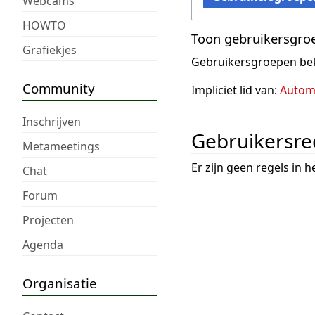
Webcams
HOWTO
Toon gebruikersgro
Grafiekjes
Gebruikersgroepen bek
Community
Impliciet lid van:
Automa
Inschrijven
Gebruikersre
Metameetings
Er zijn geen regels in 
Chat
Forum
Projecten
Agenda
Organisatie