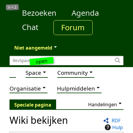
2
n =
Bezoeken
Agenda
Chat
Forum
Niet aangemeld
open
Space
Community
Organisatie
Hulpmiddelen
Handelingen
Speciale pagina
Wiki bekijken
RDF
Hulp