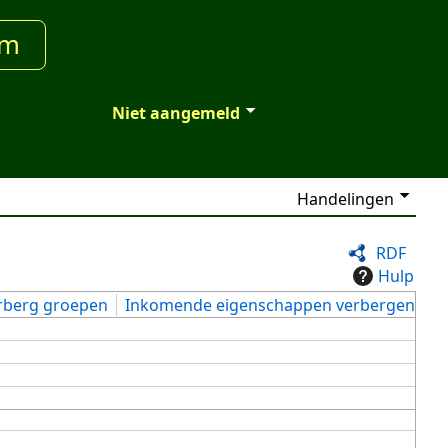
um
Niet aangemeld
Handelingen
RDF
Hulp
rberg groepen
Inkomende eigenschappen verbergen