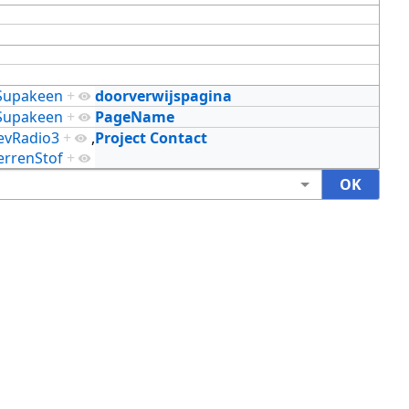
Supakeen
+
doorverwijspagina
Supakeen
+
PageName
evRadio3
+
,
Project Contact
errenStof
+