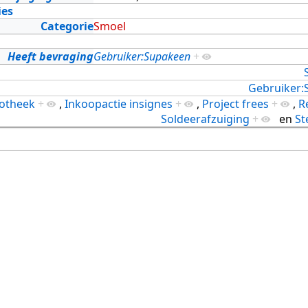
ies
Categorie
Smoel
Heeft bevraging
Gebruiker:Supakeen
+
Gebruiker:
iotheek
+
,
Inkoopactie insignes
+
,
Project frees
+
,
R
Soldeerafzuiging
+
en
St