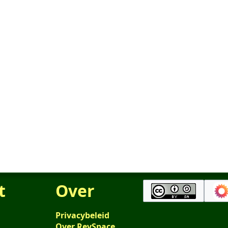
t
Over
Privacybeleid
Over RevSpace