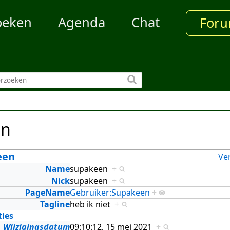
oeken
Agenda
Chat
For
en
een
Ve
Name
supakeen
+
Nick
supakeen
+
PageName
Gebruiker:Supakeen
+
Tagline
heb ik niet
+
ties
Wijzigingsdatum
09:10:12, 15 mei 2021
+