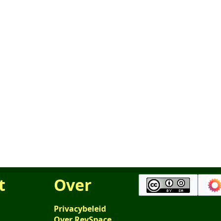
t
Over
Privacybeleid
Over RevSpace