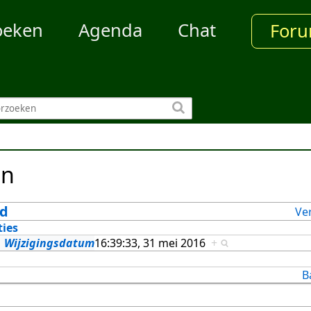
oeken
Agenda
Chat
For
en
ed
Ve
ties
Wijzigingsdatum
16:39:33, 31 mei 2016
+
B