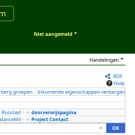
um
Niet aangemeld
Handelingen
RDF
Hulp
rberg groepen
Inkomende eigenschappen verbergen
Roosted
+
doorverwijspagina
alanceMii
+
Project Contact