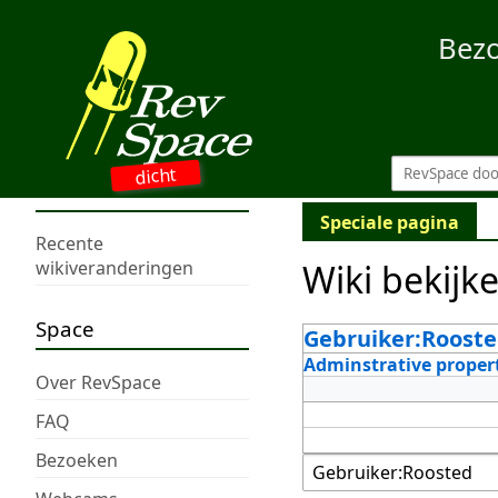
Bez
dicht
Speciale pagina
Recente
Wiki bekijk
wikiveranderingen
Space
Gebruiker:Roost
Adminstrative proper
Over RevSpace
FAQ
Bezoeken