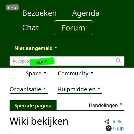
2
n =
Bezoeken
Agenda
Chat
Forum
Niet aangemeld
open
Space
Community
Organisatie
Hulpmiddelen
Handelingen
Speciale pagina
Wiki bekijken
RDF
Hulp